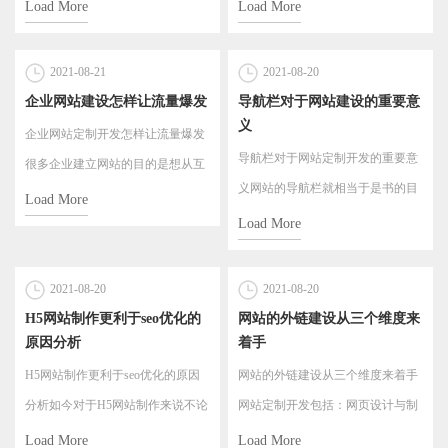
到客户问“为什么...
大环境下，不管你...
Load More
Load More
2021-08-21
2021-08-20
企业网站建设怎样让流量爆发
导航栏对于网站建设的重要意
义
企业网站定制开发怎样让流量爆发
导航栏对于网站定制开发的重要意
很多企业建立网站的目的是想从互
义网站的导航栏就相当于是书的目
联网上获得精准流...
Load More
录。所以，如果把...
Load More
2021-08-20
2021-08-20
H5网站制作更利于seo优化的
网站的外链建设从三个维度来
原因分析
着手
H5网站制作更利于seo优化的原因
网站的外链建设从三个维度来着手
分析如今对于H5网站制作来说不论
网站定制开发包括：网页设计与制
是页面的优化，还是...
作、网站程序的开...
Load More
Load More