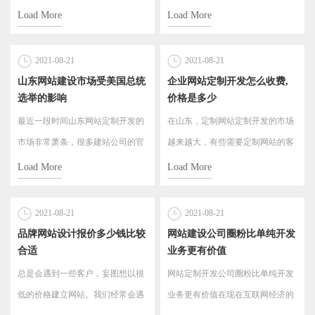
计网站之外，也会...
是根据企业的需求...
Load More
Load More
2021-08-21
2021-08-21
山东网站建设市场受美国总统
企业网站定制开发怎么收费,
选举的影响
价格是多少
最近一段时间山东网站定制开发的
在山东，定制网站定制开发的市场
市场非常萧条，很多建站公司的官
越来越大，有些需要定制网站的客
网在搜索引擎上的...
户在线上咨询时，...
Load More
Load More
2021-08-21
2021-08-21
品牌网站设计报价多少钱比较
网站建设公司圈粉比单纯开发
合适
业务更有价值
总是会遇到一些客户，妄图想以很
网站定制开发公司圈粉比单纯开发
低的价格建立网站。我们经常会遇
业务更有价值在现在互联网经济的