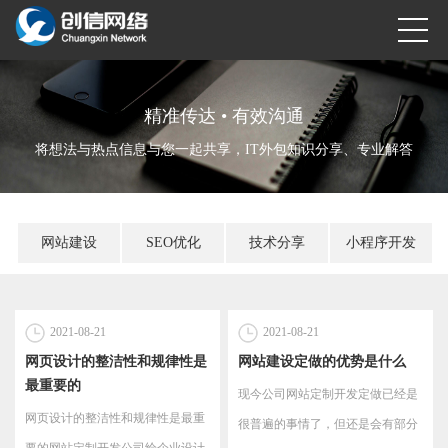
精准传达 • 有效沟通
将想法与热点信息与您一起共享，IT外包知识分享、专业解答
网站建设
SEO优化
技术分享
小程序开发
2021-08-21
2021-08-21
网页设计的整洁性和规律性是
网站建设定做的优势是什么
最重要的
现今公司网站定制开发定做已经是
网页设计的整洁性和规律性是最重
很普遍的事情了，但还是会有部分